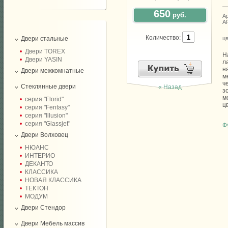
650
руб.
Ар
A
Количество:
Двери стальные
цв
Двери TOREX
Н
Двери YASIN
л
н
Двери межкомнатные
м
ч
Стеклянные двери
« Назад
з
м
серия "Florid"
ц
серия "Fentasy"
серия "Illusion"
серия "Glassjet"
Ф
Двери Волховец
НЮАНС
ИНТЕРИО
ДЕКАНТО
КЛАССИКА
НОВАЯ КЛАССИКА
ТЕКТОН
МОДУМ
Двери Стендор
Двери Мебель массив