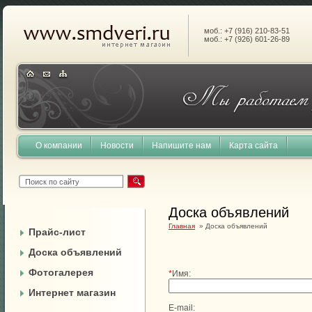
моб.: +7 (916) 210-83-51
моб.: +7 (926) 601-26-89
О компании
Новости
Напишите нам
Карта сайта
Доска объявлений
Главная
» Доска объявлений
Прайс-лист
Доска объявлений
Фотогалерея
*
Имя:
Интернет магазин
E-mail: