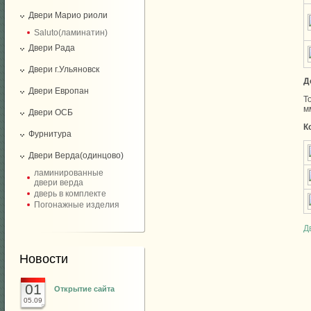
Двери Марио риоли
Saluto(ламинатин)
Двери Рада
Двери г.Ульяновск
Д
Двери Европан
Т
м
Двери ОСБ
К
Фурнитура
Двери Верда(одинцово)
ламинированные
двери верда
дверь в комплекте
Погонажные изделия
Д
Новости
01
Открытие сайта
05.09