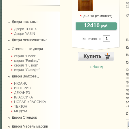
Ар
1
К
*
цена за (комплект)
Двери стальные
12410
руб.
Двери TOREX
Двери YASIN
Количество:
Двери межкомнатные
П
К
Стеклянные двери
Н
серия "Florid"
серия "Fentasy"
О
серия "Illusion"
« Назад
серия "Glassjet"
К
д
Двери Волховец
ш
ф
НЮАНС
ш
ИНТЕРИО
п
ДЕКАНТО
м
КЛАССИКА
п
НОВАЯ КЛАССИКА
э
«
ТЕКТОН
МОДУМ
С
Двери Стендор
Двери Мебель массив