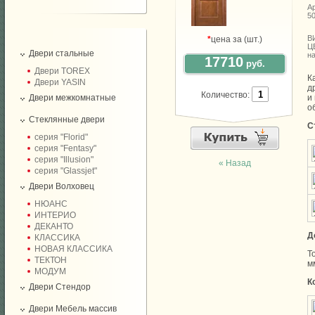
Ар
5
В
*
цена за (шт.)
Ц
Двери стальные
н
17710
руб.
Двери TOREX
К
Двери YASIN
д
Количество:
Двери межкомнатные
и
о
Стеклянные двери
С
серия "Florid"
серия "Fentasy"
серия "Illusion"
« Назад
серия "Glassjet"
Двери Волховец
НЮАНС
ИНТЕРИО
ДЕКАНТО
Д
КЛАССИКА
НОВАЯ КЛАССИКА
Т
ТЕКТОН
м
МОДУМ
К
Двери Стендор
Двери Мебель массив