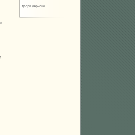
Двери Дариано
ая
и
и