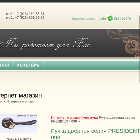
моб.: +7 (916) 210-83-51
моб.: +7 (926) 601-26-89
Консультация он-лайн
583289079
е нам
Карта сайта
ернет магазин
ая
» Интернет магазин
Интернет магазин
Фурнитура
Ручка дверная серия
PRESIDENT 098
Ручка дверная серия PRESIDEN
098
*
цена за (шт.)