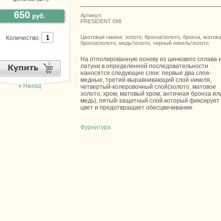
650
руб.
Артикул:
PRESIDENT 098
Цветовая гамма: золото, бронза/золото, бронза, матов
Количество:
бронза/золото, медь/золото, черный никель/золото.
На отполированную основу из цинкового сплава 
латуни в определенной последовательности
наносятся следующие слои: первые два слоя-
медные, третий-выравнивающий слой никеля,
« Назад
четвертый-колеровочный слой(золото, матовое
золото, хром, матовый хром, античная бронза ил
медь), пятый-защитный слой.который фиксирует
цвет и предотвращает обесцвечивание.
Фурнитура