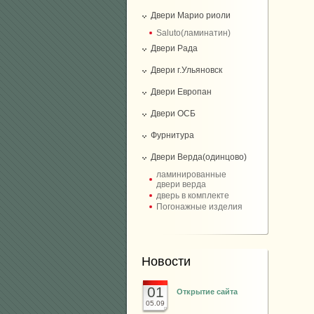
Двери Марио риоли
Saluto(ламинатин)
Двери Рада
Двери г.Ульяновск
Двери Европан
Двери ОСБ
Фурнитура
Двери Верда(одинцово)
ламинированные
двери верда
дверь в комплекте
Погонажные изделия
Новости
01
Открытие сайта
05.09